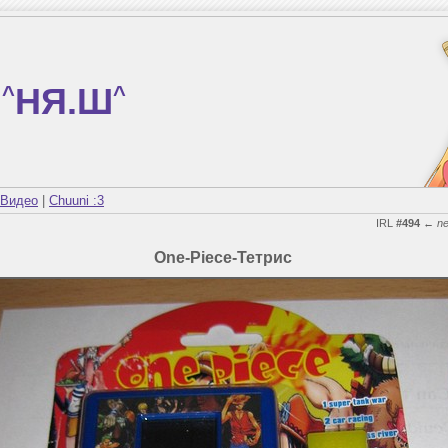
^
НЯ.Ш
^
Видео
|
Chuuni :3
IRL
#494
←
n
One-Piece-Тетрис