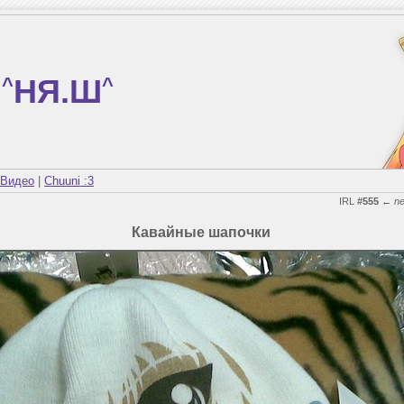
^
НЯ.Ш
^
Видео
|
Chuuni :3
IRL
#555
←
n
Кавайные шапочки