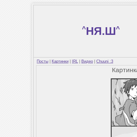
^
НЯ.Ш
^
Посты
|
Картинки
|
IRL
|
Видео
|
Chuuni :3
Картин