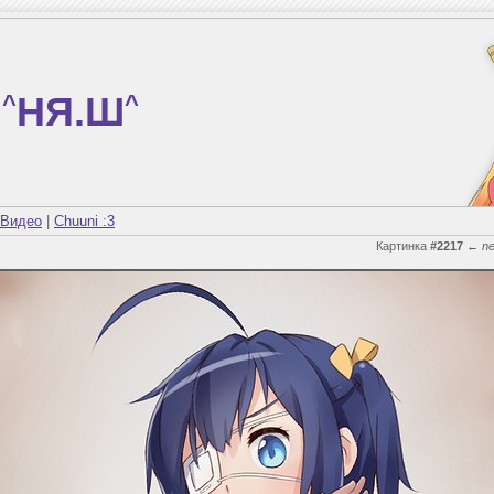
^
НЯ.Ш
^
Видео
|
Chuuni :3
Картинка
#2217
←
n