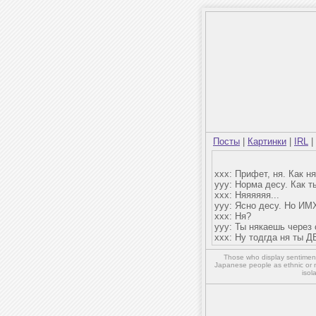
Посты
|
Картинки
|
IRL
|
xxx: Прифет, ня. Как н
yyy: Норма десу. Как т
xxx: Няяяяяя...
yyy: Ясно десу. Но ИМ
ххх: Ня?
yyy: Ты някаешь через
xxx: Ну тодгда ня ты Д
Those who display sentiment 
Japanese people as ethnic or 
isol