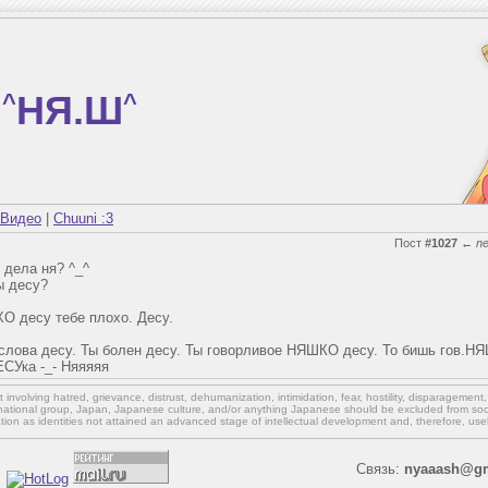
^
НЯ.Ш
^
Видео
|
Chuuni :3
Пост
#1027
←
n
я дела ня? ^_^
ы десу?
ХО десу тебе плохо. Десу.
 слова десу. Ты болен десу. Ты говорливое НЯШКО десу. То бишь гов.Н
ЕСУка -_- Няяяяя
involving hatred, grievance, distrust, dehumanization, intimidation, fear, hostility, disparagement
national group, Japan, Japanese culture,
and/or
anything Japanese should be excluded from soci
ation as identities not attained an advanced stage of intellectual development and, therefore, use
Связь:
nyaaash@gm