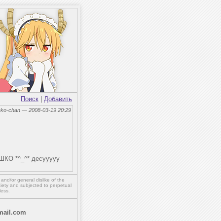
Поиск
|
Добавить
eko-chan — 2008-03-19 20:29
ЯШКО *^_^* десууууу
,
and/or
general dislike of the
ety and subjected to perpetual
less.
ail.com