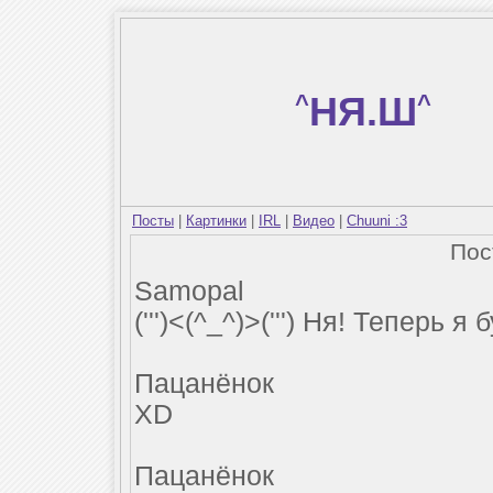
^
НЯ.Ш
^
Посты
|
Картинки
|
IRL
|
Видео
|
Chuuni :3
По
Samopal
(''')<(^_^)>(''') Ня! Теперь я
Пацанёнок
XD
Пацанёнок