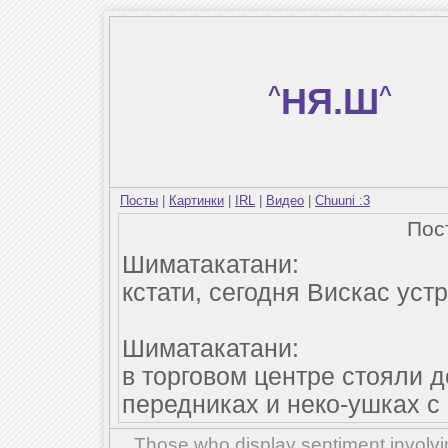
^
НЯ.Ш
^
Посты
|
Картинки
|
IRL
|
Видео
|
Chuuni :3
Пос
Шиматакатани:
кстати, сегодня Вискас уст
Шиматакатани:
в торговом центре стояли 
передниках и неко-ушках с 
Those who display sentiment involvin