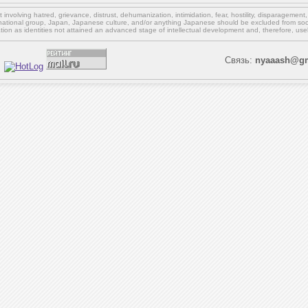
involving hatred, grievance, distrust, dehumanization, intimidation, fear, hostility, disparagement
national group, Japan, Japanese culture,
and/or
anything Japanese should be excluded from soci
ation as identities not attained an advanced stage of intellectual development and, therefore, use
Связь:
nyaaash@gm