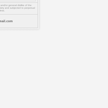
,
and/or
general dislike of the
ety and subjected to perpetual
less.
ail.com