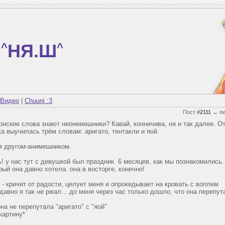
^
НЯ.Ш
^
Видео
|
Chuuni :3
Пост
#2111
←
n
нские слова знают неонемешники? Кавай, конничива, ня и так далее. От
а выучилась трём словам: аригато, тентакли и яой.
ем другом-анимешником.
! у нас тут с девушкой был праздник. 6 месяцев, как мы познакомились.
рый она давно хотела. она в восторге, конечно!
- кричит от радости, целует меня и опрокидывает на кровать с воплем
 давно я так не ржал... до меня через час только дошло, что она перепут
она не перепутала "аригато" с "яой"
картину*