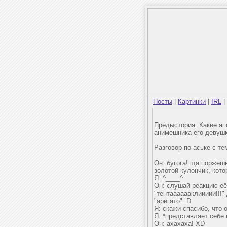
Посты
|
Картинки
|
IRL
|
Предыстория: Какие япо
анимешника его девушк
Разговор по аське с т
Он: бугога! ща поржешь
золотой кулончик, кото
Я: ^____^
Он: слушай реакцию её 
"тентааааааклиииии!!!"
"аригато" :D
Я: скажи спасибо, что 
Я: *представляет себе 
Он: ахахаха! XD