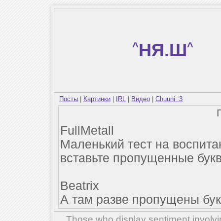
^
НЯ.Ш
^
Посты
|
Картинки
|
IRL
|
Видео
|
Chuuni :3
FullMetall
Маленький тест на воспита
вставьте пропущенные буквы
Beatrix
А там разве пропущены бук
Those who display sentiment involvin