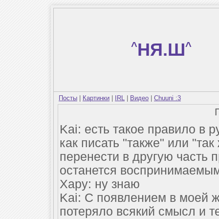
^
НЯ.Ш
^
Посты
|
Картинки
|
IRL
|
Видео
|
Chuuni :3
Kai: есть такое правило в 
как писать "также" или "так
перенести в другую часть 
останется воспринимаемым
Хару: ну знаю
Kai: С появлением в моей 
потеряло всякий смысл и теп