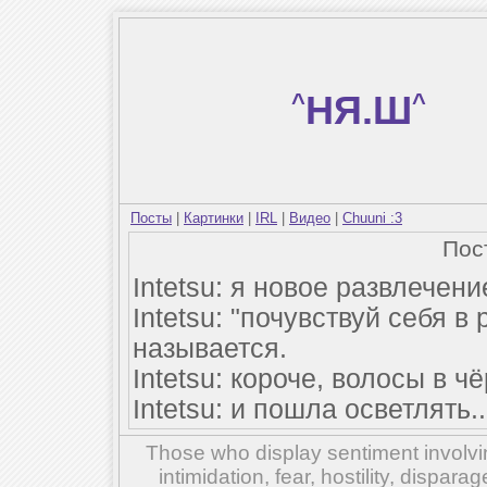
^
НЯ.Ш
^
Посты
|
Картинки
|
IRL
|
Видео
|
Chuuni :3
Пос
Intetsu: я новое развлечен
Intetsu: "почувствуй себя 
называется.
Intetsu: короче, волосы в 
Intetsu: и пошла осветлять..
Those who display sentiment involvin
intimidation, fear, hostility, dispar