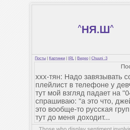
^
НЯ.Ш
^
Посты
|
Картинки
|
IRL
|
Видео
|
Chuuni :3
По
ххх-тян: Надо завязывать с
плейлист в телефоне у дев
тут мой взгляд падает на "
спрашиваю: "а это что, джей
это вообще-то русская груп
тут до меня доходит...
Those who display sentiment involvin