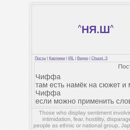
^
НЯ.Ш
^
Посты
|
Картинки
|
IRL
|
Видео
|
Chuuni :3
Пос
Чиффа
там есть намёк на сюжет и
Чиффа
если можно применить слов
Those who display sentiment involvin
intimidation, fear, hostility, dispar
people as ethnic or national group, Ja