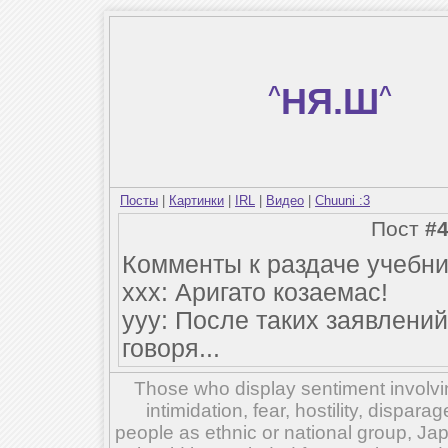
^
НЯ.Ш
^
Посты
|
Картинки
|
IRL
|
Видео
|
Chuuni :3
Пост
#
Комменты к раздаче учебни
ххх: Аригато козаемас!
ууу: После таких заявлений
говоря...
Those who display sentiment involvin
intimidation, fear, hostility, dispar
people as ethnic or national group, Ja