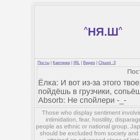
^
НЯ.Ш
^
Посты
|
Картинки
|
IRL
|
Видео
|
Chuuni :3
Пос
Ёлка: И вот из-за этого тво
пойдёшь в грузчики, сопьёш
Absorb: Не спойлери -_-
Those who display sentiment involvin
intimidation, fear, hostility, dispar
people as ethnic or national group, Ja
should be excluded from society and su