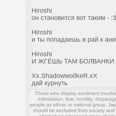
Hiroshi
он становится вот таким - :
Hiroshi
и ты попадаешь в рай к а
Hiroshi
И ЖГЁШЬ ТАМ БОЛВАНКИ
Xx.ShadowwollkeR.xX
дай курнуть
Those who display sentiment involvin
intimidation, fear, hostility, dispar
people as ethnic or national group, Ja
should be excluded from society and su