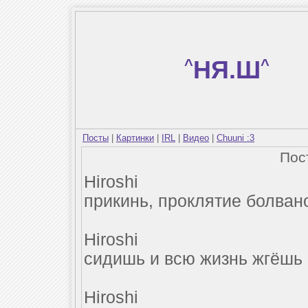
^
НЯ.Ш
^
Посты
|
Картинки
|
IRL
|
Видео
|
Chuuni :3
Пос
Hiroshi
прикинь, проклятие болван
Hiroshi
сидишь и всю жизнь жгёшь 
Hiroshi