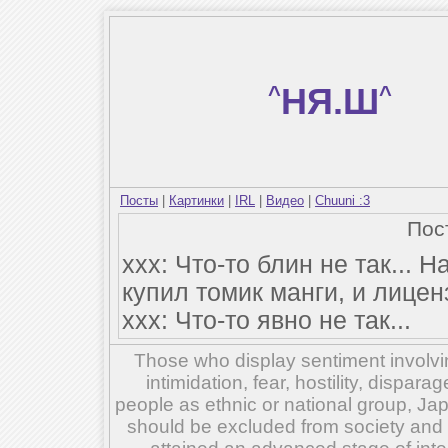
^
НЯ.Ш
^
Посты
|
Картинки
|
IRL
|
Видео
|
Chuuni :3
Пос
xxx: Что-то блин не так...
купил томик манги, и лицен
xxx: Что-то явно не так...
Those who display sentiment involvin
intimidation, fear, hostility, dispar
people as ethnic or national group, Ja
should be excluded from society and su