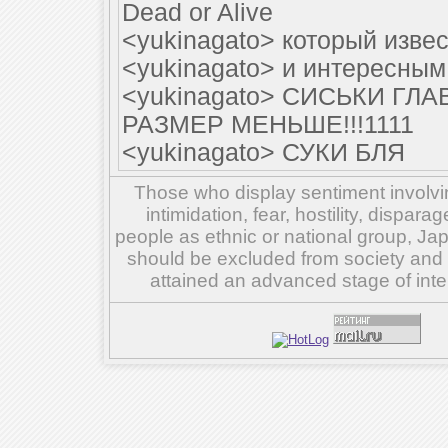
Dead or Alive
<yukinagato> который изве
<yukinagato> и интересны
<yukinagato> СИСЬКИ ГЛ
РАЗМЕР МЕНЬШЕ!!!1111
<yukinagato> СУКИ БЛЯ
Those who display sentiment involvin
intimidation, fear, hostility, dispar
people as ethnic or national group, Ja
should be excluded from society and su
attained an advanced stage of inte