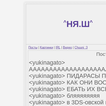
^
НЯ.Ш
^
Посты
|
Картинки
|
IRL
|
Видео
|
Chuuni :3
Пос
<yukinagato>
ААААААААААААААААААА
<yukinagato> ПИДАРАСЫ
<yukinagato> КАК ОНИ В
<yukinagato> ЕБАТЬ ИХ 
<yukinagato> бляяяяяяяя
<yukinagato> в 3DS-овской