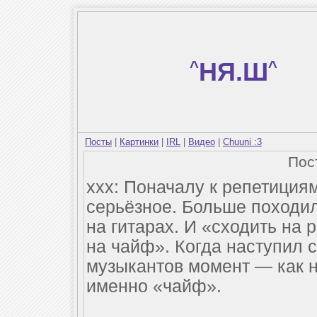
^
НЯ.Ш
^
Посты
|
Картинки
|
IRL
|
Видео
|
Chuuni :3
Пос
xxx: Поначалу к репетиция
серьёзное. Больше походил
на гитарах. И «сходить на 
на чайф». Когда наступил
музыкантов момент — как н
именно «чайф».