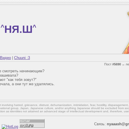
^
НЯ.Ш
^
Видео
|
Chuuni :3
Пост
#5690
←
n
ше смотреть начинающим?
прашивала?
ют "как тебя зовут?"
ечала, а они тут же удалялись.
involving hatred, grievance, distrust, dehumanization, intimidation, fear, hostility, disparagement
national group, Japan, Japanese culture,
and/or
anything Japanese should be excluded from soci
ation as identities not attained an advanced stage of intellectual development and, therefore, use
Связь:
nyaaash@gm