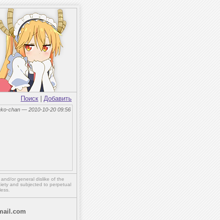
Поиск
|
Добавить
eko-chan — 2010-10-20 09:56
,
and/or
general dislike of the
ety and subjected to perpetual
less.
ail.com