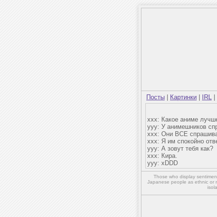
Посты
|
Картинки
|
IRL
|
xxx: Какое аниме луч
yyy: У анимешников с
xxx: Они ВСЕ спрашива
xxx: Я им спокойно отв
yyy: А зовут тебя как?
ххх: Кира.
yyy: xDDD
Those who display sentiment 
Japanese people as ethnic or 
isol