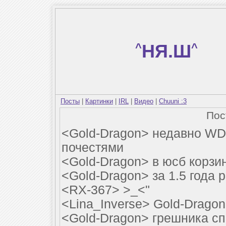
^
НЯ.Ш
^
Посты
|
Картинки
|
IRL
|
Видео
|
Chuuni :3
По
<Gold-Dragon> недавно WD 
почестями
<Gold-Dragon> в юсб корзи
<Gold-Dragon> за 1.5 года 
<RX-367> >_<"
<Lina_Inverse> Gold-Dragon
<Gold-Dragon> грешника с