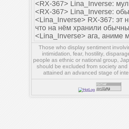
<RX-367> Lina_Inverse: му
<RX-367> Lina_Inverse: об
<Lina_Inverse> RX-367: эт 
что на нём хранили обычны
<Lina_Inverse> ага, аниме 
Those who display sentiment involvin
intimidation, fear, hostility, dispar
people as ethnic or national group, Ja
should be excluded from society and su
attained an advanced stage of inte