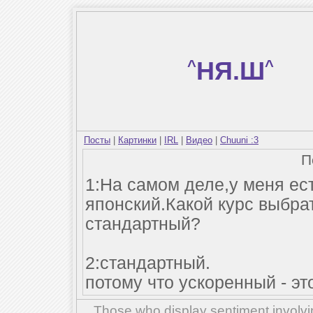
^
НЯ.Ш
^
Посты
|
Картинки
|
IRL
|
Видео
|
Chuuni :3
П
1:На самом деле,у меня ес
японский.Какой курс выбр
стандартный?
2:стандартный.
потому что ускоренный - это
Those who display sentiment involvin