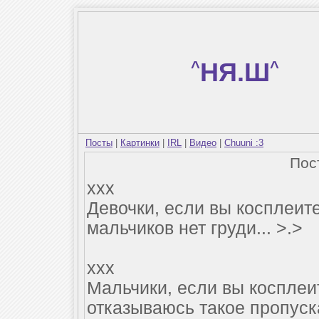
^
НЯ.Ш
^
Посты
|
Картинки
|
IRL
|
Видео
|
Chuuni :3
Пос
xxx
Девочки, если вы косплеите
мальчиков нет груди... >.>
xxx
Мальчики, если вы косплеит
отказываюсь такое пропуск