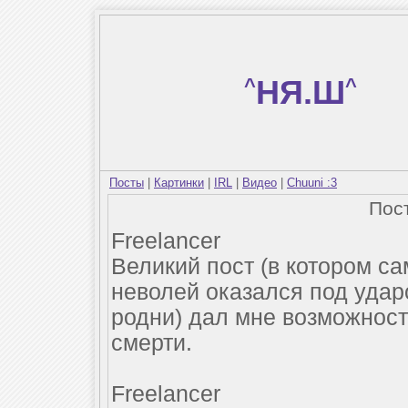
^
НЯ.Ш
^
Посты
|
Картинки
|
IRL
|
Видео
|
Chuuni :3
Пос
Freelancer
Великий пост (в котором са
неволей оказался под уда
родни) дал мне возможност
смерти.
Freelancer