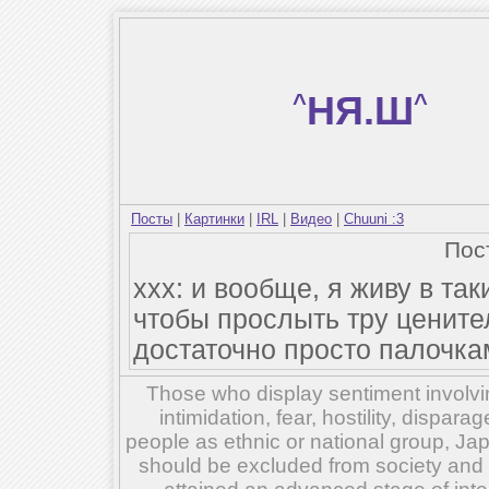
^
НЯ.Ш
^
Посты
|
Картинки
|
IRL
|
Видео
|
Chuuni :3
Пос
ххх: и вообще, я живу в так
чтобы прослыть тру цените
достаточно просто палочка
Those who display sentiment involvin
intimidation, fear, hostility, dispar
people as ethnic or national group, Ja
should be excluded from society and su