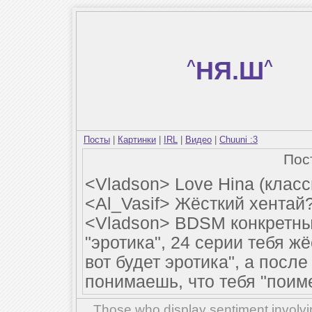
^
НЯ.Ш
^
Посты
|
Картинки
|
IRL
|
Видео
|
Chuuni :3
Пос
<Vladson> Love Hina (клас
<Al_Vasif> Жёсткий хентай
<Vladson> BDSM конкретны
"эротика", 24 серии тебя ж
вот будет эротика", а посл
понимаешь, что тебя "поиме
Those who display sentiment involvin