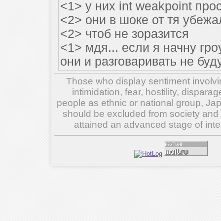
<1> у них int weakpoint про
<2> они в шоке от тя убежа
<2> чтоб не зоразится
<1> мдя... если я начну гр
они и разговаривать не буд
Those who display sentiment involvin
intimidation, fear, hostility, dispar
people as ethnic or national group, Ja
should be excluded from society and su
attained an advanced stage of inte