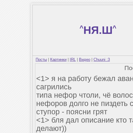
^
НЯ.Ш
^
Посты
|
Картинки
|
IRL
|
Видео
|
Chuuni :3
По
<1> я на работу бежал аван
сагрились
типа нефор чтоли, чё волосы
нефоров долго не пиздеть 
ступор - поясни грят
<1> бля дал описание кто 
делают))