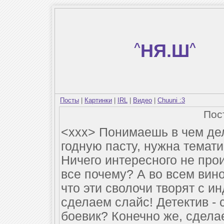
^
НЯ.Ш
^
Посты
|
Картинки
|
IRL
|
Видео
|
Chuuni :3
Пос
<xxx> Понимаешь в чем дело
годную пасту, нужна тематик
Ничего интересного не про
все почему? А во всем вин
что эти сволочи творят с и
сделаем слайс! Детектив -
боевик? Конечно же, сдела