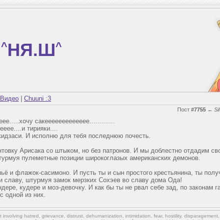
^
НЯ.Ш
^
Видео
|
Chuuni :3
Пост
#7755
←
Si
.....хочу сакеееееееееееее.............
еее....и тирияки....
акидзаси. И исполню для тебя последнюю почесть.
нтовку Арисака со штыком, но без патронов. И мы доблестно отдадим св
турмуя пулеметные позиции широкоглазых американских демонов.
опьё и флажок-сасимоно. И пусть ты и сын простого крестьянина, ты пол
 и славу, штурмуя замок мерзких Сохэев во славу дома Ода!
ндере, кудере и моэ-девочку. И как бы ты не рвал себе зад, по законам г
с одной из них.
involving hatred, grievance, distrust, dehumanization, intimidation, fear, hostility, disparagement