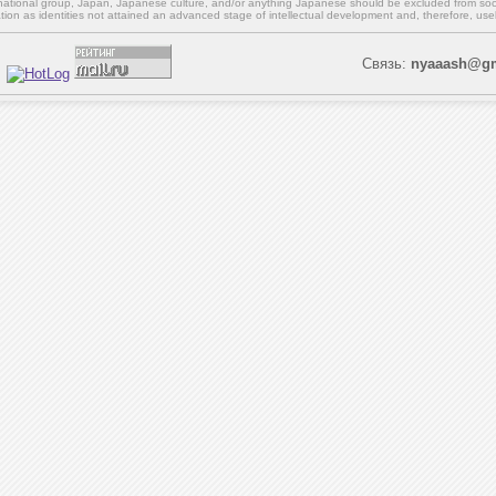
national group, Japan, Japanese culture,
and/or
anything Japanese should be excluded from soci
ation as identities not attained an advanced stage of intellectual development and, therefore, use
Связь:
nyaaash@gm