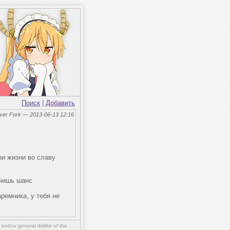
Поиск
|
Добавить
lver Fork — 2013-06-13 12:16
ои жизни во славу
учишь шанс
аремника, у тебя не
,
and/or
general dislike of the