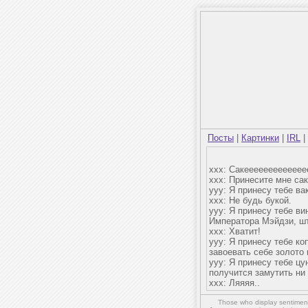
Посты
|
Картинки
|
IRL
|
ххх: Сакееееееееееееееее
ххх: Принесите мне саке
ууу: Я принесу тебе в
ххх: Не будь букой.
ууу: Я принесу тебе ви
Императора Мэйдзи, ш
ххх: Хватит!
ууу: Я принесу тебе к
завоевать себе золото
ууу: Я принесу тебе цу
получится замутить ни 
ххх: Ляяяя..
Those who display sentiment 