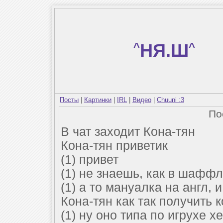
^
НЯ.Ш
^
Посты
|
Картинки
|
IRL
|
Видео
|
Chuuni :3
По
В чат заходит Кона-тян
Кона-тян приветик
(1) привет
(1) не знаешь, как в шаффл
(1) а то мануалка на англ, и
Кона-тян как так получить
(1) ну оно типа по игрухе х