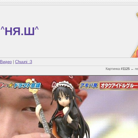
^
НЯ.Ш
^
Видео
|
Chuuni :3
Картинка
#1125
←
n