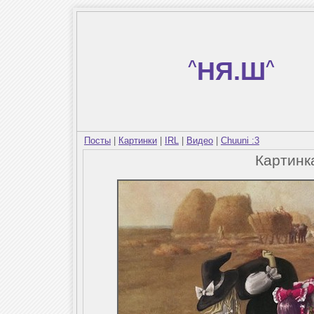
^
НЯ.Ш
^
Посты
|
Картинки
|
IRL
|
Видео
|
Chuuni :3
Картин