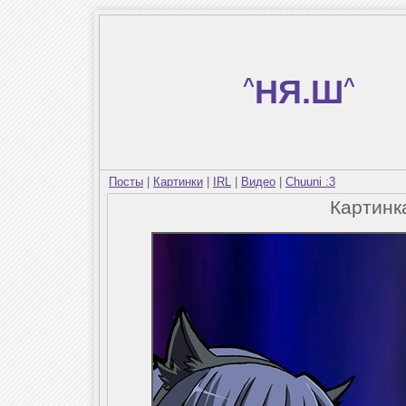
^
НЯ.Ш
^
Посты
|
Картинки
|
IRL
|
Видео
|
Chuuni :3
Картин