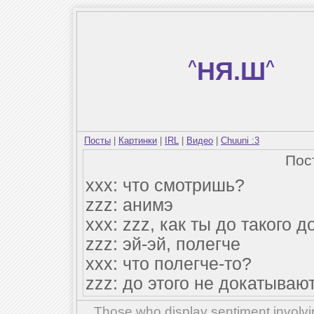
^
НЯ.Ш
^
Посты
|
Картинки
|
IRL
|
Видео
|
Chuuni :3
Пос
xxx: что смотришь?
zzz: анимэ
xxx: zzz, как ты до такого 
zzz: эй-эй, полегче
xxx: что полегче-то?
zzz: до этого не докатывают
Those who display sentiment involvin