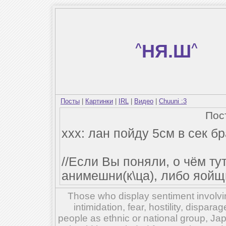
^
НЯ.Ш
^
Посты
|
Картинки
|
IRL
|
Видео
|
Chuuni :3
Пос
ххх: лан пойду 5см в сек бр
//Если Вы поняли, о чём ту
анимешни(к\ца), либо яойщи
Those who display sentiment involvin
intimidation, fear, hostility, dispar
people as ethnic or national group, Ja