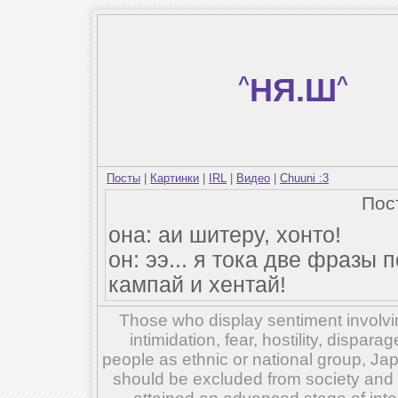
^
НЯ.Ш
^
Посты
|
Картинки
|
IRL
|
Видео
|
Chuuni :3
Пос
она: аи шитеру, хонто!
он: ээ... я тока две фразы 
кампай и хентай!
Those who display sentiment involvin
intimidation, fear, hostility, dispar
people as ethnic or national group, Ja
should be excluded from society and su