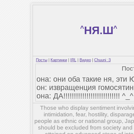
^
НЯ.Ш
^
Посты
|
Картинки
|
IRL
|
Видео
|
Chuuni :3
Пос
она: они оба такие ня, эти
он: извращенция гомосятино
она: ДА!!!!!!!!!!!!!!!!!!!!!!!!!!! ^_^
Those who display sentiment involvin
intimidation, fear, hostility, dispar
people as ethnic or national group, Ja
should be excluded from society and su