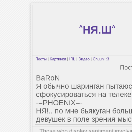
^
НЯ.Ш
^
Посты
|
Картинки
|
IRL
|
Видео
|
Chuuni :3
Пос
BaRoN
Я обычно шаринган пытаюс
сфокусироваться на телеке,
-=PHOENiX=-
НЯ!.. по мне бьякуган больш
девушек в поле зрения мы
Those who display sentiment involvin