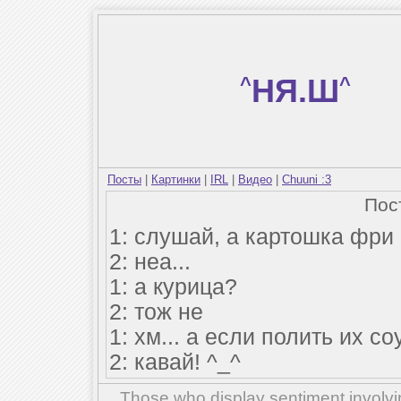
^
НЯ.Ш
^
Посты
|
Картинки
|
IRL
|
Видео
|
Chuuni :3
Пос
1: слушай, а картошка фри
2: неа...
1: а курица?
2: тож не
1: хм... а если полить их с
2: кавай! ^_^
Those who display sentiment involvin