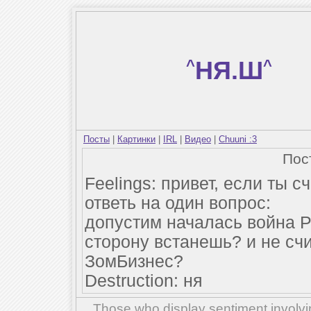
^
НЯ.Ш
^
Посты
|
Картинки
|
IRL
|
Видео
|
Chuuni :3
Пос
Feelings: привет, если ты 
ответь на один вопрос:
допустим началась война Р
сторону встанешь? и не сч
ЗомБизнес?
Destruction: ня
Those who display sentiment involvin