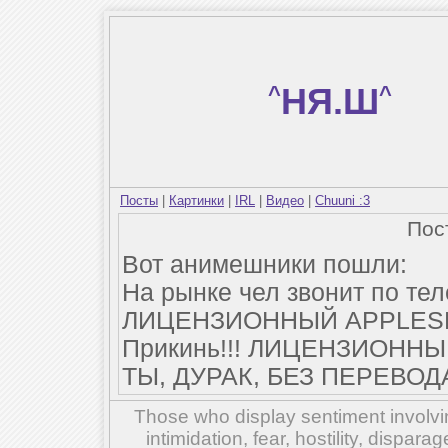
^
НЯ.Ш
^
Посты
|
Картинки
|
IRL
|
Видео
|
Chuuni :3
Пос
Вот анимешники пошли:
На рынке чел звонит по тел
ЛИЦЕНЗИОННЫЙ APPLESEED
Прикинь!!! ЛИЦЕНЗИОННЫЙ
ТЫ, ДУРАК, БЕЗ ПЕРЕВОД
Those who display sentiment involvin
intimidation, fear, hostility, dispar