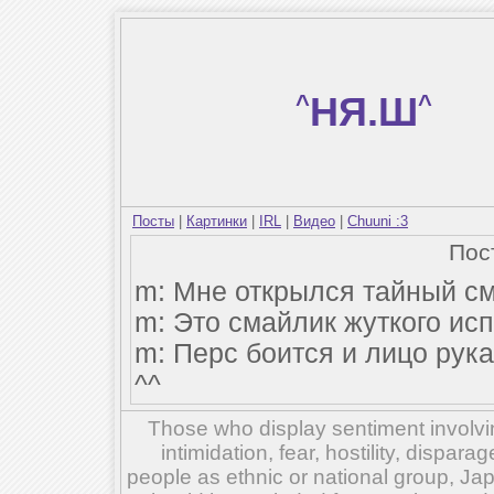
^
НЯ.Ш
^
Посты
|
Картинки
|
IRL
|
Видео
|
Chuuni :3
Пос
m: Мне открылся тайный см
m: Это смайлик жуткого исп
m: Перс боится и лицо рука
^^
Those who display sentiment involvin
intimidation, fear, hostility, dispar
people as ethnic or national group, Ja