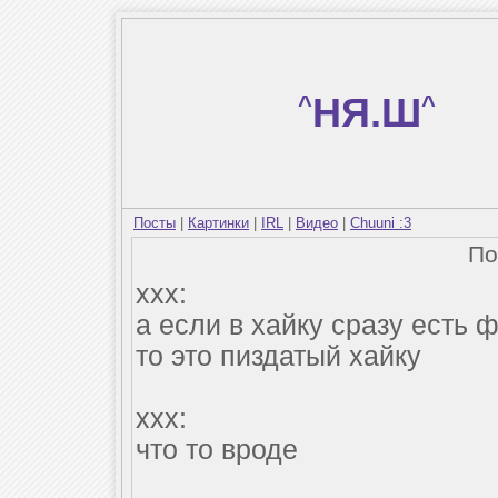
^
НЯ.Ш
^
Посты
|
Картинки
|
IRL
|
Видео
|
Chuuni :3
По
xxx:
а если в хайку сразу есть ф
то это пиздатый хайку
xxx:
что то вроде