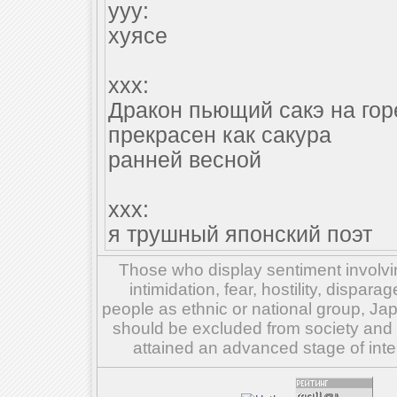
yyy:
хуясе
xxx:
Дракон пьющий сакэ на го
прекрасен как сакура
ранней весной
xxx:
я трушный японский поэт
Those who display sentiment involvin
intimidation, fear, hostility, dispar
people as ethnic or national group, Ja
should be excluded from society and su
attained an advanced stage of inte