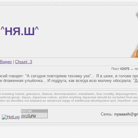
^
НЯ.Ш
^
Видео
|
Chuuni :3
Пост
#2475
←
n
нсей говорит: "А сегодня повторяем технику уке"... Я в шоке, в голове п
 блаженная улыбочка... И подруга, как всегда всю малину обосрала: "Да
involving hatred, grievance, distrust, dehumanization, intimidation, fear, hostility, disparagement
national group, Japan, Japanese culture,
and/or
anything Japanese should be excluded from soci
ation as identities not attained an advanced stage of intellectual development and, therefore, use
Связь:
nyaaash@gm