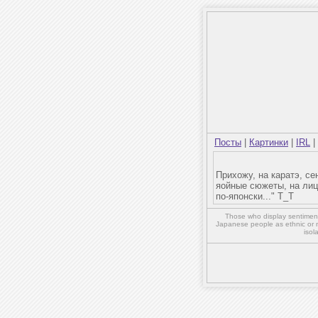
Посты
|
Картинки
|
IRL
|
Прихожу, на каратэ, се
яойные сюжеты, на лице
по-японски..." Т_Т
Those who display sentiment 
Japanese people as ethnic or 
isol