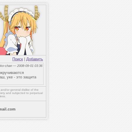
Поиск
|
Добавить
eko-chan — 2008-09-01 03:36
рокручиваются
ш, уке - это защита
,
and/or
general dislike of the
ety and subjected to perpetual
less.
ail.com