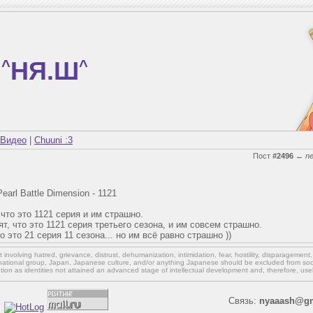
^
НЯ.Ш
^
Видео
|
Chuuni :3
Пост
#2496
←
n
arl Battle Dimension - 1121
что это 1121 серия и им страшно.
, что это 1121 серия третьего сезона, и им совсем страшно.
 это 21 серия 11 сезона... но им всё равно страшно ))
involving hatred, grievance, distrust, dehumanization, intimidation, fear, hostility, disparagement
national group, Japan, Japanese culture,
and/or
anything Japanese should be excluded from soci
ation as identities not attained an advanced stage of intellectual development and, therefore, use
Связь:
nyaaash@gm