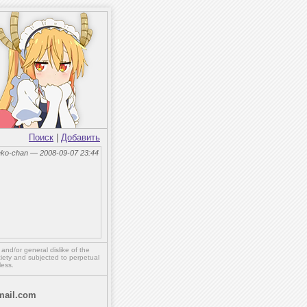
Поиск
|
Добавить
eko-chan — 2008-09-07 23:44
,
and/or
general dislike of the
ety and subjected to perpetual
less.
ail.com