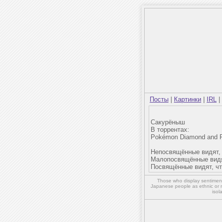
Посты
|
Картинки
|
IRL
|
Сакурёныш
В торрентах:
Pokémon Diamond and Pe
Непосвящённые видят, 
Малопосвящённые видят
Посвящённые видят, что
Those who display sentiment 
Japanese people as ethnic or 
isol