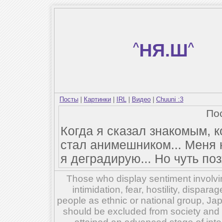
^
НЯ.Ш
^
Посты
|
Картинки
|
IRL
|
Видео
|
Chuuni :3
По
Когда я сказал знакомым, к
стал анимешником... Меня 
я деградирую... Но чуть по
Those who display sentiment involvin
intimidation, fear, hostility, dispar
people as ethnic or national group, Ja
should be excluded from society and su