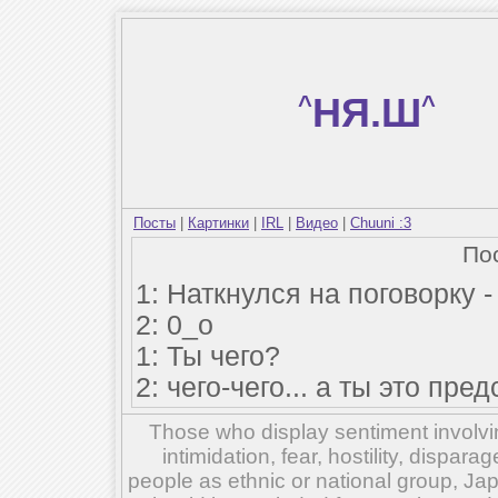
^
НЯ.Ш
^
Посты
|
Картинки
|
IRL
|
Видео
|
Chuuni :3
По
1: Наткнулся на поговорку 
2: 0_о
1: Ты чего?
2: чего-чего... а ты это пред
Those who display sentiment involvin
intimidation, fear, hostility, dispar
people as ethnic or national group, Ja