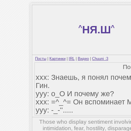
^
НЯ.Ш
^
Посты
|
Картинки
|
IRL
|
Видео
|
Chuuni :3
По
ххх: Знаешь, я понял поче
Гин.
ууу: о_О И почему же?
ххх: =^_^= Он вспоминает Ма
ууу: -_-''.....
Those who display sentiment involvin
intimidation, fear, hostility, dispar