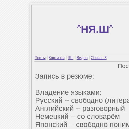
^
НЯ.Ш
^
Посты
|
Картинки
|
IRL
|
Видео
|
Chuuni :3
По
Запись в резюме:
Владение языками:
Русский -- свободно (лите
Английский -- разговорный
Немецкий -- со словарём
Японский -- свободно пон