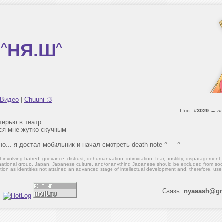
^
НЯ.Ш
^
Видео
|
Chuuni :3
Пост
#3029
←
n
терью в театр
лся мне жутко скучным
ьно... я достал мобильник и начал смотреть death note ^___^
involving hatred, grievance, distrust, dehumanization, intimidation, fear, hostility, disparagement
national group, Japan, Japanese culture,
and/or
anything Japanese should be excluded from soci
ation as identities not attained an advanced stage of intellectual development and, therefore, use
Связь:
nyaaash@gm