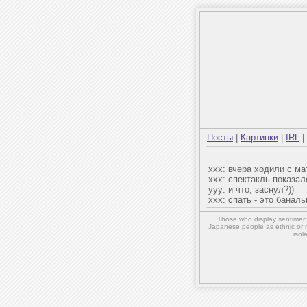
Посты
|
Картинки
|
IRL
|
xxx: вчера ходили с ма
xxx: спектакль показа
yyy: и что, заснул?))
xxx: спать - это банал
Those who display sentiment 
Japanese people as ethnic or 
isol