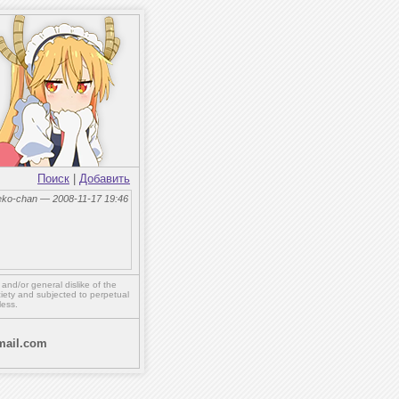
Поиск
|
Добавить
eko-chan — 2008-11-17 19:46
,
and/or
general dislike of the
ety and subjected to perpetual
less.
ail.com